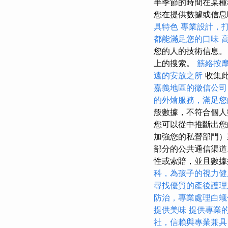
半季節的時間在某種
您在提供數據或信息
具特色
專業設計，
都能滿足您的口味
您的人的技術信息
上的搜索。
筋絡按
遠的安放之所
收集此
嘉義地區的徵信公司
的外燴服務，滿足您
般數據，不符合個人
您可以從中推斷出您
加強您的私營部門）
部分的公共通信渠道
性或索賠，並且數據
科，為孩子的視力健
尋找優質的產後護理
防治，專業處理白蟻
提供美味
提供專業
社，信賴與專業兼具