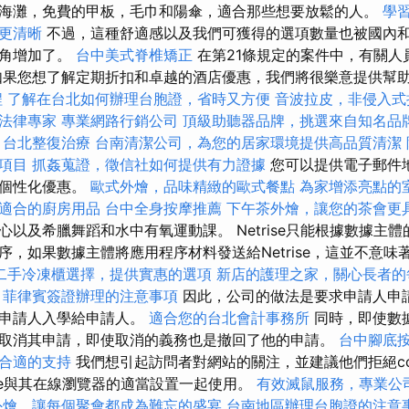
海灘，免費的甲板，毛巾和陽傘，適合那些想要放鬆的人。
學
更清晰
不過，這種舒適感以及我們可獲得的選項數量也被國內
童角增加了。
台中美式脊椎矯正
在第21條規定的案件中，有關人
如果您想了解定期折扣和卓越的酒店優惠，我們將很樂意提供幫
程
了解在台北如何辦理台胞證，省時又方便
音波拉皮，非侵入式
法律專家
專業網路行銷公司
頂級助聽器品牌，挑選來自知名品
台北整復治療
台南清潔公司，為您的居家環境提供高品質清潔
項目
抓姦蒐證，徵信社如何提供有力證據
您可以提供電子郵件
的個性化優惠。
歐式外燴，品味精緻的歐式餐點
為家增添亮點的
適合的廚房用品
台中全身按摩推薦
下午茶外燴，讓您的茶會更
心以及希臘舞蹈和水中有氧運動課。 Netrise只能根據數據主
序，如果數據主體將應用程序材料發送給Netrise，這並不意味
二手冷凍櫃選擇，提供實惠的選項
新店的護理之家，關心長者的
菲律賓簽證辦理的注意事項
因此，公司的做法是要求申請人申
將申請人入學給申請人。
適合您的台北會計事務所
同時，即使數
取消其申請，即使取消的義務也是撤回了他的申請。
台中腳底
合適的支持
我們想引起訪問者對網站的關注，並建議他們拒絕co
ookie與其在線瀏覽器的適當設置一起使用。
有效滅鼠服務，專業公
外燴，讓每個聚會都成為難忘的盛宴
台南地區辦理台胞證的注意