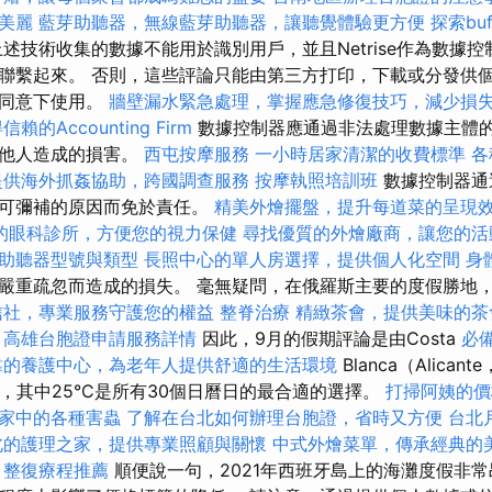
美麗
藍芽助聽器，無線藍芽助聽器，讓聽覺體驗更方便
探索bu
述技術收集的數據不能用於識別用戶，並且Netrise作為數據
聯繫起來。 否則，這些評論只能由第三方打印，下載或分發供
面同意下使用。
牆壁漏水緊急處理，掌握應急修復技巧，減少損
賴的Accounting Firm
數據控制器應通過非法處理數據主體
對他人造成的損害。
西屯按摩服務
一小時居家清潔的收費標準
各
提供海外抓姦協助，跨國調查服務
按摩執照培訓班
數據控制器通
不可彌補的原因而免於責任。
精美外燴擺盤，提升每道菜的呈現
的眼科診所，方便您的視力保健
尋找優質的外燴廠商，讓您的活
助聽器型號與類型
長照中心的單人房選擇，提供個人化空間
身
嚴重疏忽而造成的損失。 毫無疑問，在俄羅斯主要的度假勝地
信社，專業服務守護您的權益
整脊治療
精緻茶會，提供美味的茶
高雄台胞證申請服務詳情
因此，9月的假期評論是由Costa
必
靠的養護中心，為老年人提供舒適的生活環境
Blanca（Alicant
宣傳的，其中25°C是所有30個日曆日的最合適的選擇。
打掃阿姨的價
家中的各種害蟲
了解在台北如何辦理台胞證，省時又方便
台北
北的護理之家，提供專業照顧與關懷
中式外燴菜單，傳承經典的
整復療程推薦
順便說一句，2021年西班牙島上的海灘度假非