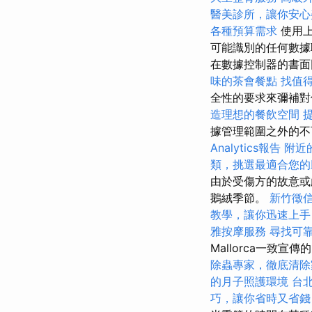
醫美診所，讓你安心
各種預算需求
使用上
可能識別的任何數據
在數據控制器的書
味的茶會餐點
找值得信
全性的要求來彌補
造理想的餐飲空間
據管理範圍之外的
Analytics報告
附近
類，挑選最適合您的
由於受傷方的故意或
鵝絨季節。
新竹徵
教學，讓你迅速上手
雅按摩服務
尋找可
Mallorca一致
除蟲專家，徹底清除
的月子照護環境
台
巧，讓你省時又省錢