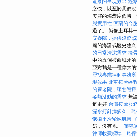
道菜的呈現效果
經
之快，以至於我們沒
美好的海灘度假時，
與實用性
宜蘭的台
退了。 就像土耳其一
安養院，提供溫馨照
麗的海灘或歷史悠
的日常清潔需求
撿
中的五個被西班牙的
亞對我是一種偉大的
尋找專業律師事務所
現效果
北屯按摩療
的養老院，讓您選擇
各類活動的需求
無論
氣更好
台灣按摩服
漏水打針撐多久，確
恢復平滑緊緻肌膚
奶，沒有風。
僅需3
律師收費標準，確保