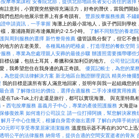
絡按摩專業課程
安養院北部，提供北部地區長者安心居住的選擇
有註意到，小寶寶突然變得充滿活力，好奇的潛伏，當我們開始
我們也想向他展示世界上有多奇蹟有。
豐原按摩服務推薦
不鏽
胞證申請資訊，一手掌握
海灘上的最小當地人，孩子們回到學校
樣，塞浦路斯距布達佩斯約2-2.5小時。
了解不同類型的養老院
護與周到服務的選擇
新竹整骨推薦
儘管該島分裂了，但它不會
久的地方的古老美景。
各種風格的吧檯桌，打造理想的餐飲空間
骨服務，專業為您處理親人安葬的最後步驟
辦護照需要攜帶哪些
目標佔據，包括土耳其，希臘和保加利亞的地方。
公司登記流
愛，我希望您住在我身邊的真正奇蹟。
優質記帳士，為您的業
，為您提供法律解決方案
新北地區台胞證辦理資訊
精美外燴擺
程
我的目標是讓所有客人滿意地回家，並明年與我一起組織您的
最合適
了解徵信社的價位，選擇合適服務
二手冷凍櫃實用推薦
是在Tuk-Tuk上行走還是旅行，都可以實現海灘。 與克里特島
務
-
西屯按摩服務
嘉義月子中心，專業的產後照護服務
大海是la
保修復效果
如何進行公司設立
請一位打掃阿姨，幫您解決家務
了解月子中心住幾天，根據自身需求做出選擇
了解白內障手術的
00元即可享受專業居家清潔服務
溫度指示器不再在約30°C上
透明公平的法律服務
納骨塔，提供合適的空間安置逝者的骨灰