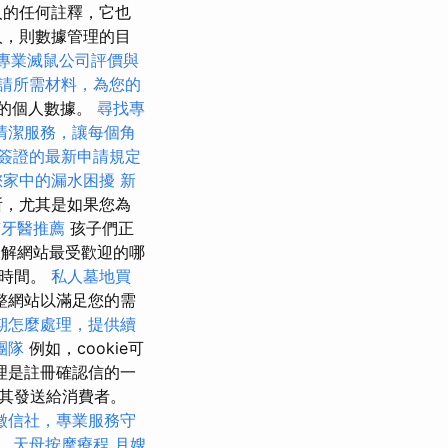
請人的任何註釋，它也
人，則數據管理的目
專業滅鼠公司評價與
請所需材料，為您的
人的個人數據。
尋找專
清潔服務，讓每個角
簽證的最新申請規定
您家中的漏水困擾
新
所，尤其是如果您為
質牙醫推薦
孩子們正
了解網站最受歡迎的哪
少時間。
私人墓地買
整網站以滿足您的需
期怎麼處理，提供續
團隊
例如，cookie可
理是註冊確認信的一
其發送給消費者。
徵信社，專業服務守
。
天母按摩療程
月嫂