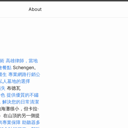
About
術
高雄律師，當地
會餐點
Schengen。
醫生
專業網路行銷公
私人墓地的選擇
損失
布德瓦
特色
提供優質的不鏽
，解決您的日常清潔
的海灘很小，但卡拉·
nt）在山頂的另一側提
供專業保障
助聽器多