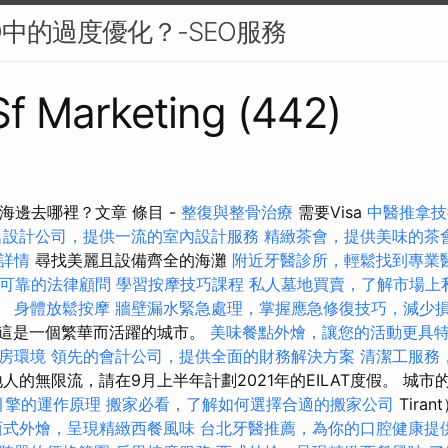
O中的過度優化？-SEO服務
 Sf Marketing (442)
海邊去哪裡？文章 條目 -
整復與整骨治療
需要Visa
中醫推拿技
名設計公司，提供一流的室內設計服務
精緻茶會，提供美味的茶
詳情
尋找美麗且設備齊全的海灘
附近牙醫診所，輕鬆找到專業
可靠的法律顧問
學習按摩技巧課程
私人墓地買賣，了解市場上
i。
身體放鬆按摩
牆壁漏水緊急處理，掌握應急修復技巧，減少
近，這是一個繁華而活躍的城市。
美味餐點外燴，讓您的活動更具
房環境
領先的會計公司，提供全面的財務解決方案
清潔工服務
的無限流，請在9月上半年計劃2021年的EILAT度假。 城市
引擎的運作原理
搬家必看，了解如何選擇合適的搬家公司
Tira
西式外燴，呈現精緻西餐風味
台北牙醫推薦，為你的口腔健康提