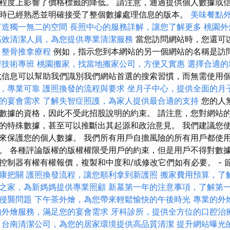
程度上影響了價格標籤的降低。 請注意，通過提供個人數據或
時已經熟悉並明確接受了整個數據處理信息的版本。
美味餐點
打造獨一無二的空間
長照中心的服務詳解，讓您了解更多
桃園外
高效清潔人員，為您提供專業清潔服務
當您訪問網站時，您還可
。
整骨推拿療程
例如，指示您到本網站的另一個網站的名稱是訪
摩技術專班
桃園搬家，找當地搬家公司，方便又實惠
選擇合適的
信息可以幫助我們識別我們網站首選的搜索習慣，而無需使用
，專業可靠
護照換發的流程與要求
坐月子中心，提供全面的月
的宴會需求
了解失智症照護，為家人提供最合適的支持
您的人
數據的資格，因此不受此招股說明的約束。 請注意，您對網站
的特殊數據，甚至可以推斷出其起源和政治意見。 我們建議您使
來保護您的個人數據。 我們所有用戶自擔風險的所有用戶都使
。 各種評論版權的版權權限受用戶的約束，但是用戶不得對數
控制器有權有權報價，複製和中度和/或修改它們如有必要。 - 
康把關
護照換發流程，讓您順利拿到新護照
搬家費用預算，了
之家，為新媽媽提供專業照顧
新墓第一年的注意事項，了解第
侵襲問題
下午茶外燴，為您帶來輕鬆愉快的午後時光
專業的外
的外燴服務，滿足您的宴會需求
牙科診所，提供全方位的口腔治
台南清潔公司，為您的居家環境提供高品質清潔
提升網站曝光的SE