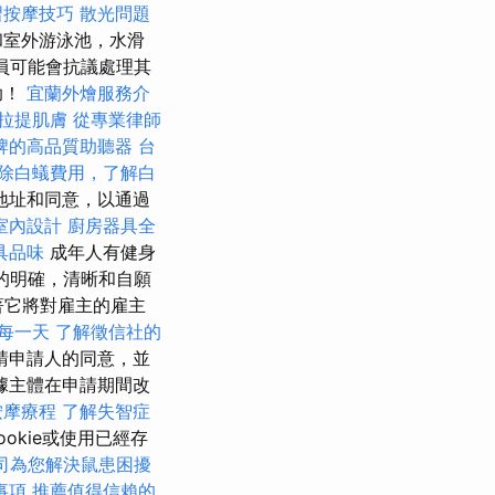
習按摩技巧
散光問題
和室外游泳池，水滑
員可能會抗議處理其
助！
宜蘭外燴服務介
拉提肌膚
從專業律師
牌的高品質助聽器
台
除白蟻費用，了解白
地址和同意，以通過
室內設計
廚房器具全
具品味
成年人有健身
體的明確，清晰和自願
著它將對雇主的雇主
每一天
了解徵信社的
請申請人的同意，並
據主體在申請期間改
按摩療程
了解失智症
okie或使用已經存
司為您解決鼠患困擾
事項
推薦值得信賴的