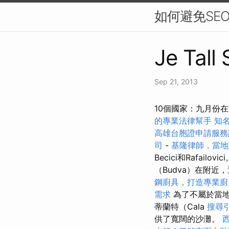
如何避免SE
Je Tall
Sep 21, 2013
10個國家：九月份在
的專業法律幫手
知
高雄台胞證申請服務
司
-
基隆律師，當地
Becici和Rafailovic
（Budva）在附
鋼廚具，打造專業廚
需求
為了不屬於當地人
蒂蘭特（Cala
搜尋
供了寬闊的沙灘。