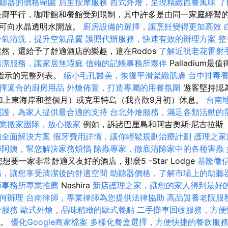
聽器的價格範圍
后里按摩服務
西式外燴，呈現精緻西餐風味
了
廊平行，咖啡館和餐館受到限制，其中許多是由同一家庭經營
，可向水晶透明水開放。
廚房設備的選擇，讓烹飪變得更加高效
冷氣清洗，提升空氣品質
護照代辦服務，快速有效的辦理方案
整
然，還給予了舒適酒店的樂趣，這在Rodos
了解近視老花雷射
清潔服務，讓家居無瑕疵
信賴的記帳事務所夥伴
Palladium
指示的完整列表。
縮小毛孔醫美，恢復平滑緊緻肌膚
台中排毒
擇適合的廚房用品
外燴佈置，打造專屬的用餐氛圍
遊客堅持認
）（加上東海岸和整個月）或克里特島（我喜歡9月初）休息。
台南
照護，為家人提供最合適的支持
台北外燴服務，滿足各類活動的
業搬家團隊，放心搬家
例如，訴諸巴厘島和阿吉奧斯·尼古拉斯（A
的全面解決方案
假牙費用詳情，讓你輕鬆規劃治療計劃
護理之家
掃阿姨，幫您解決家務煩惱
除蟲專家，徹底清除家中的各種害蟲
果您想要一家非常舒適又友好的酒店，那麼5 -Star Lodge
基隆徵
務，讓您享受清潔後的舒適空間
助聽器價格，了解市場上的助聽
師事務所專業推薦
Nashira
新店護理之家，讓您的家人得到最好
何辦理
台南律師，專業律師為您提供法律協助
高品質養老院服
骨服務
歐式外燴，品味精緻的歐式餐點
二手攤車回收服務，方便
擇。
優化Google商家檔案
多樣化餐盒選擇，方便快捷的餐飲服