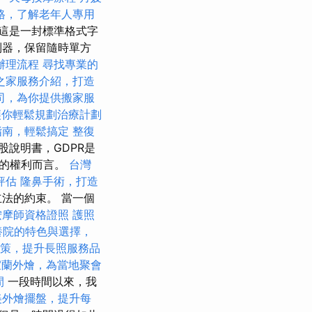
格，了解老年人專用
這是一封標準格式字
控制器，保留隨時單方
辦理流程
尋找專業的
之家服務介紹，打造
司，為你提供搬家服
讓你輕鬆規劃治療計劃
指南，輕鬆搞定
整復
股說明書，GDPR是
由的權利而言。
台灣
評估
隆鼻手術，打造
法的約束。 當一個
按摩師資格證照
護照
養院的特色與選擇，
政策，提升長照服務品
宜蘭外燴，為當地聚會
間
一段時間以來，我
美外燴擺盤，提升每