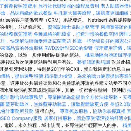
了解產後照護費用
旅行社代辦護照的流程及費用
老人助聽器價
外燴，品味精緻的歐式餐點
毛孔粗大醫美療程，讓肌膚更加細緻
trise的客戶關係管理（CRM）系統發送。 Netrise作為數據
書的權利，並提前通知。
資深記帳士協助財務管理
柬埔寨簽證的
的財務保駕護航
各種風格的吧檯桌，打造理想的餐飲空間
護理
處理，快速解決牆面受潮及霉菌問題
推薦一些信譽良好的搬家公
帶來高品質的外燴服務
RWD設計對SEO的影響
假牙費用詳情，
的修改，以進一步使用網站提供的網站。
桃園地區台胞證辦理
採用後或首次使用網站時對用戶有效。
整脊師證照培訓
對於此招
其是匈牙利法律，特別是2011年的CXII，就自我確定和信息自
的價格，提供透明報價
精準聽力檢查，為您的聽力健康提供專業
意，適用於公共溝通渠道和公共通訊的評論的各種立法受不同立
滴水和脆弱的家庭成員擴展時，其他一切都會被壓制一段時間
處理
聯合法律事務所，專業團隊為您提供全方位法律服務
-
安
顧
藍芽助聽器，無線藍芽助聽器，讓聽覺體驗更方便
長照2.0
北會計事務所服務
這很自然。
專業抓姦服務，協助你掌握真相
SEO Company服務
居家打掃服務，讓您享受清潔後的舒適空
，電影，永久旅程，城市訪問，並專注於年輕陌生人的井。
精