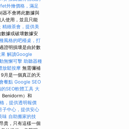
ffet外燴價格，滿足
控制器不會將此數據與
個人使用，並且只能
失
精緻茶會，提供美
的數據或破壞數據安
種風格的吧檯桌，打
過證明損壞是由於數
效果
解讀Google
動無懈可擊
助聽器種
體放鬆按摩
無需彌補
，9月是一個真正的天
會餐點
Google SEO
備的SEO軟體工具
大
e，Benidorm）和
格，提供透明報價
月子中心，提供安心
美味
自助搬家的技
常昂貴，只有這樣一個