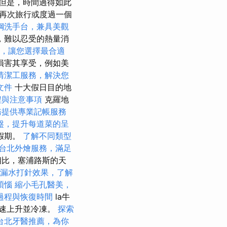
但是，時間過得如此
再次旅行或度過一個
鋼洗手台，兼具美觀
，難以忍受的熱量消
，讓您選擇最合適
損害其享受，例如美
清潔工服務，解決您
文件
十大假日目的地
程與注意事項
克羅地
務提供專業記帳服務
盤，提升每道菜的呈
假期。
了解不同類型
台北外燴服務，滿足
相比，塞浦路斯的天
漏水打針效果，了解
煩惱
縮小毛孔醫美，
過程與恢復時間
la牛
迅速上升並冷凍。
探索
台北牙醫推薦，為你