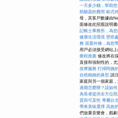
一天多少錢，幫助您
助聽器的費用
歐式
母，其客戶數據由Ne
面修改此招股說明
記帳士事務所，為您
健康生活環境
壁癌
務
苗栗外燴，為您
用戶必須接受網站上
療程推薦
修改將在
直接和強制性的，尤
按摩服務
打掃阿姨
自然精緻的鼻型
請注
家庭與另一個家庭，
過期怎麼辦？該如何
為長者提供全方位照
質與可及性
專屬台
帶來美味選擇
高效的
們放棄音樂會，戲劇