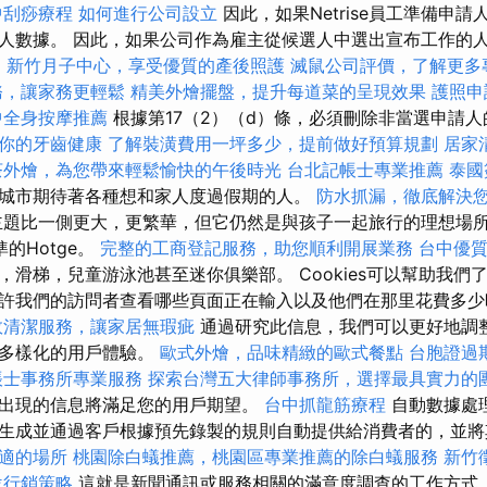
中刮痧療程
如何進行公司設立
因此，如果Netrise員工準備申
人數據。 因此，如果公司作為雇主從候選人中選出宣布工作的
。
新竹月子中心，享受優質的產後照護
滅鼠公司評價，了解更多
務，讓家務更輕鬆
精美外燴擺盤，提升每道菜的呈現效果
護照申
中全身按摩推薦
根據第17（2）（d）條，必須刪除非當選申請
你的牙齒健康
了解裝潢費用一坪多少，提前做好預算規劃
居家
茶外燴，為您帶來輕鬆愉快的午後時光
台北記帳士專業推薦
泰國
城市期待著各種想和家人度過假期的人。
防水抓漏，徹底解決
題比一側更大，更繁華，但它仍然是與孩子一起旅行的理想場
標準的Hotge。
完整的工商登記服務，助您順利開展業務
台中優
，滑梯，兒童游泳池甚至迷你俱樂部。 Cookies可以幫助我們
許我們的訪問者查看哪些頁面正在輸入以及他們在那里花費多
效清潔服務，讓家居無瑕疵
通過研究此信息，我們可以更好地調
加多樣化的用戶體驗。
歐式外燴，品味精緻的歐式餐點
台胞證過
帳士事務所專業服務
探索台灣五大律師事務所，選擇最具實力的
出現的信息將滿足您的用戶期望。
台中抓龍筋療程
自動數據處
生成並通過客戶根據預先錄製的規則自動提供給消費者的，並將
適的場所
桃園除白蟻推薦，桃園區專業推薦的除白蟻服務
新竹
位行銷策略
這就是新聞通訊或服務相關的滿意度調查的工作方式