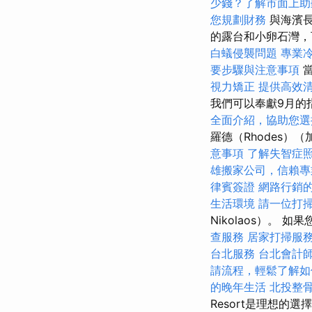
少錢？了解市面上助
您規劃財務
與海濱長
的露台和小卵石灣
白蟻侵襲問題
專業
要步驟與注意事項
當
視力矯正
提供高效
我們可以奉獻9月的
全面介紹，協助您選
羅德（Rhodes
意事項
了解失智症
雄搬家公司，信賴專
律賓簽證
網路行銷
生活環境
請一位打
Nikolaos）。 如
查服務
居家打掃服
台北服務
台北會計
請流程，輕鬆了解如
的晚年生活
北投整
Resort是理想的選