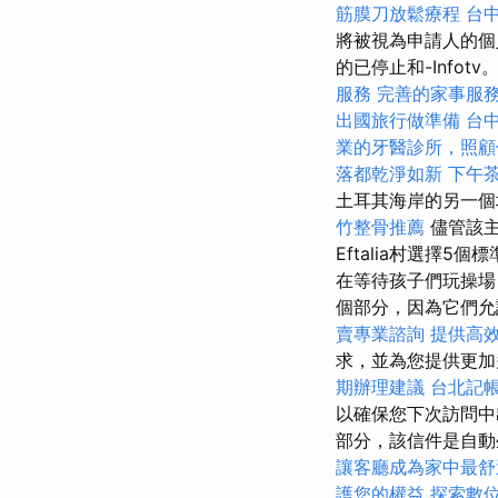
筋膜刀放鬆療程
台
將被視為申請人的個
的已停止和-Infotv
服務
完善的家事服
出國旅行做準備
台
業的牙醫診所，照顧
落都乾淨如新
下午
土耳其海岸的另一個
竹整骨推薦
儘管該主
Eftalia村選擇5個
在等待孩子們玩操場
個部分，因為它們允
賣專業諮詢
提供高
求，並為您提供更
期辦理建議
台北記
以確保您下次訪問中
部分，該信件是自動
讓客廳成為家中最舒
護您的權益
探索數