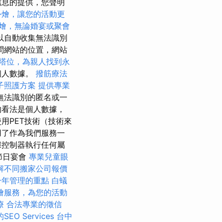
信息的提供，您聲明
外燴，讓您的活動更
燴，無論婚宴或聚會
以自動收集無法識別
問網站的位置，網站
塔位，為親人找到永
個人數據。
撥筋療法
子照護方案
提供專業
無法識別的匿名或一
的看法是個人數據，
用PET技術（技術來
用了作為我們服務一
據控制器執行任何屬
節日宴會
專業兒童眼
解不同搬家公司報價
一年管理的重點
白蟻
燴服務，為您的活動
療
合法專業的徵信
O Services
台中