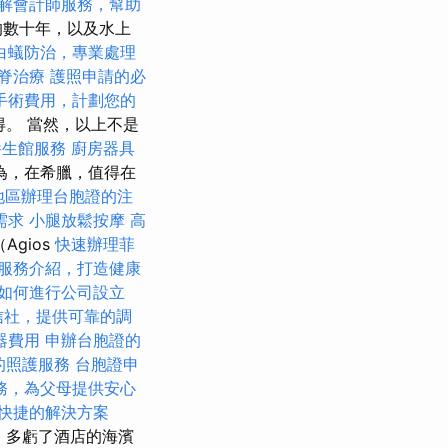
解會計師服務，幫助
的數十年，以及水上
白蟻防治，專業處理
脊治療
護照申請的必
手術費用，計劃您的
最值得。 當然，以上不是
養生館服務
廚房器具
為，在希臘，值得在
地區辦理台胞證的注
需求
小腿放鬆按摩
高
gios
快速辦理菲
服務介紹，打造健康
如何進行公司設立
信社，提供可靠的調
器費用
申辦台胞證的
的照護服務
台胞證申
務，為父母提供安心
快捷的解決方案
務
多虧了酒店的海濱