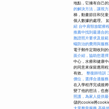
地點，它擁有自己的
的解決方法，讓視力
梯，動畫節目和兒
個人數據的處理。 
紹
台中肩頸放鬆療
推薦中找到最適合的
胞證照片要求及規範
蟻防治的費用與服務
電子郵件定期收到
面介紹，協助您選擇
中心，水療和健康中
的同意來保留應用程
有效。
整復師培訓
價位，選擇合適服務
在入學程序完成後
變了他的想法，也會
照護，為家人提供最
儲的cookie將c
大里整骨服務
高級